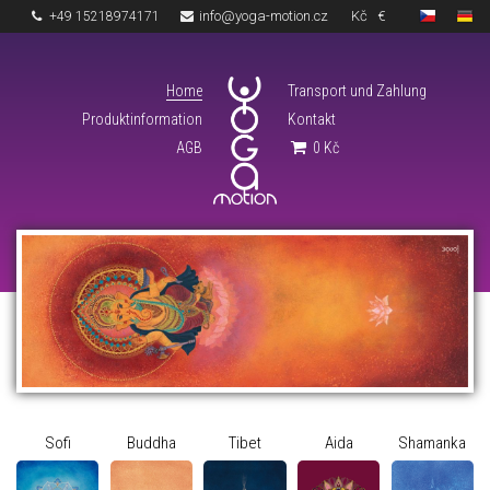
info@yoga-motion.cz
Kč
€
+49 15218974171
Home
Transport und Zahlung
Produktinformation
Kontakt
AGB
0
Kč
Sofi
Buddha
Tibet
Aida
Shamanka