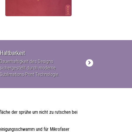
Haltbarkeit
Qualität
Dauerhaftigkeit des Designs
Zertifizierter Herst
sichergestellt durch moderne
alle angewandte Ma
Sublimations-Print Technologie.
mit ROHS Tests.
läche der sprühe um nicht zu rutschen bei
Reinigungsschwamm und für Mikrofaser