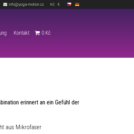
info@yoga-motion.cz
Kč
€
lung
Kontakt
0
Kč
nation erinnert an ein Gefühl der
ht aus Mikrofaser