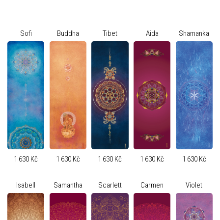
Sofi
Buddha
Tibet
Aida
Shamanka
1 630 Kč
1 630 Kč
1 630 Kč
1 630 Kč
1 630 Kč
Isabell
Samantha
Scarlett
Carmen
Violet