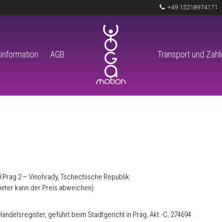
+49 15218974171
information
AGB
Transport und Zah
00 Prag 2 – Vinohrady, Tschechische Republik
ieter kann der Preis abweichen)
andelsregister, geführt beim Stadtgericht in Prag, Akt.-C, 274694