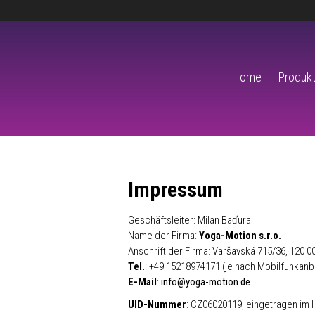
Home
Produkt
Impressum
Geschäftsleiter: Milan Baďura
Name der Firma:
Yoga-Motion s.r.o.
Anschrift der Firma: Varšavská 715/36, 120 
Tel.
: +49 15218974171 (je nach Mobilfunkanb
E-Mail
:
info@yoga-motion.de
UID-Nummer
: CZ06020119, eingetragen im H