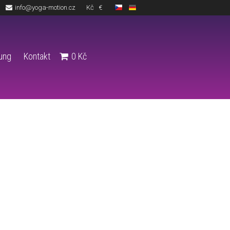
info@yoga-motion.cz
Kč
€
lung
Kontakt
0
Kč