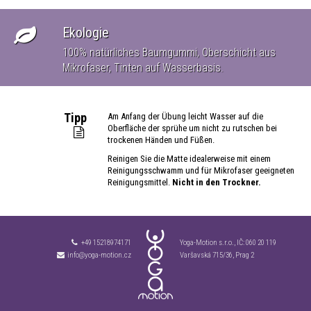
Ekologie
100% natürliches Baumgummi, Oberschicht aus
Mikrofaser, Tinten auf Wasserbasis.
Tipp
Am Anfang der Übung leicht Wasser auf die
Oberfläche der sprühe um nicht zu rutschen bei
trockenen Händen und Füßen.
Reinigen Sie die Matte idealerweise mit einem
Reinigungsschwamm und für Mikrofaser geeigneten
Reinigungsmittel.
Nicht in den Trockner.
+49 15218974171
Yoga-Motion s.r.o., IČ:
060 20 119
info@yoga-motion.cz
Varšavská 715/36, Prag 2