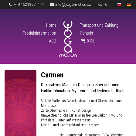
info@yoga-motion.cz
Kč
€
+49 15218974171
Home
Transport und Zahlung
Produktinformation
Kontakt
AGB
0
Kč
Carmen
Dekoratives Mandala-Design in einer schönen
Farbkombination. Mysteriös und leidenschaftlich.
Stabile Matte aus Naturkautschuk und Oberschicht aus
Mikrofaser
Zarte Oberfläche mit Kunst-Design
Umweltfreundliche Materialien frei von Silikon, PVC und
Phthalate, Tinten auf Wasserbasis
Matte – und Handtuchfunktion in einem
Naturkautschuk, Mikrofaser (80% Polyester,