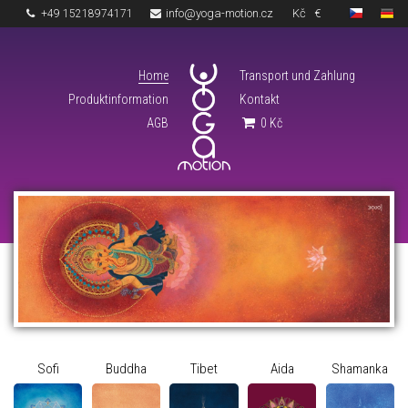
info@yoga-motion.cz
Kč
€
+49 15218974171
Home
Transport und Zahlung
Produktinformation
Kontakt
AGB
0
Kč
Sofi
Buddha
Tibet
Aida
Shamanka