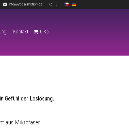
info@yoga-motion.cz
Kč
€
lung
Kontakt
0
Kč
n Gefühl der Loslösung,
ht aus Mikrofaser