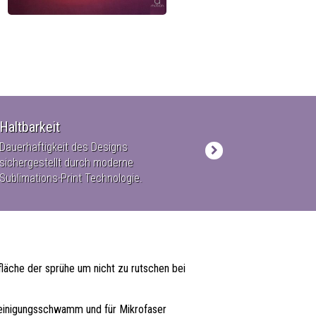
Haltbarkeit
Qualität
Dauerhaftigkeit des Designs
Zertifizierter Herst
sichergestellt durch moderne
alle angewandte Mat
Sublimations-Print Technologie.
mit ROHS Tests.
läche der sprühe um nicht zu rutschen bei
Reinigungsschwamm und für Mikrofaser