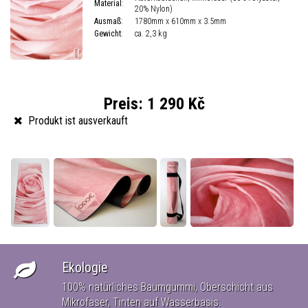
Material
:
20% Nylon)
Ausmaß
:
1780mm x 610mm x 3.5mm
Gewicht
:
ca. 2,3 kg
Preis:
1 290 Kč
Produkt ist ausverkauft
Ekologie
100% natürliches Baumgummi, Oberschicht aus
Mikrofaser, Tinten auf Wasserbasis.