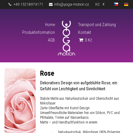
info@yoga-motion.cz
Kč
€
+49 15218974171
Home
Transport und Zahlung
Produktinformation
Kontakt
AGB
0
Kč
Rose
Dekoratives Design von aufgeblühte Rose, ein
Gefühl von Leichtigkeit und Sinnlichkeit
Stabile Matte aus Naturkautschuk und Oberschicht aus
Mikrofaser
Zarte Oberfläche mit Kunst-Design
Umweltfreundliche Materialien frei von Silikon, PVC und
Phthalate, Tinten auf Wasserbasis
Matte – und Handtuchfunktion in einem
Naturkautschuk, Mikrofaser (80% Polyester,