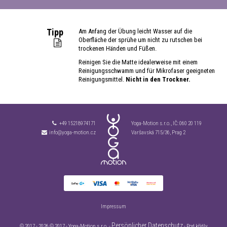
Tipp
Am Anfang der Übung leicht Wasser auf die
Oberfläche der sprühe um nicht zu rutschen bei
trockenen Händen und Füßen.
Reinigen Sie die Matte idealerweise mit einem
Reinigungsschwamm und für Mikrofaser geeigneten
Reinigungsmittel.
Nicht in den Trockner.
+49 15218974171
Yoga-Motion s.r.o., IČ:
060 20 119
info@yoga-motion.cz
Varšavská 715/36, Prag 2
Impressum
Persönlicher Datenschutz
© 2017 - 2026 © 2017 - Yoga-Motion s.r.o. -
- Pod křídly