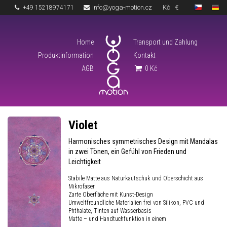
info@yoga-motion.cz
Kč
€
+49 15218974171
Home
Transport und Zahlung
Produktinformation
Kontakt
AGB
0
Kč
Violet
Harmonisches symmetrisches Design mit Mandalas
in zwei Tönen, ein Gefühl von Frieden und
Leichtigkeit
Stabile Matte aus Naturkautschuk und Oberschicht aus
Mikrofaser
Zarte Oberfläche mit Kunst-Design
Umweltfreundliche Materialien frei von Silikon, PVC und
Phthalate, Tinten auf Wasserbasis
Matte – und Handtuchfunktion in einem