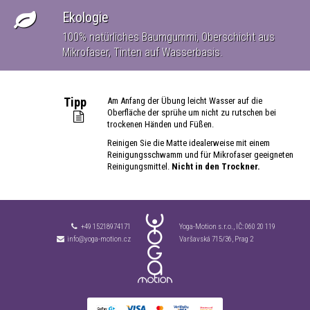
Ekologie
100% natürliches Baumgummi, Oberschicht aus
Mikrofaser, Tinten auf Wasserbasis.
Tipp
Am Anfang der Übung leicht Wasser auf die
Oberfläche der sprühe um nicht zu rutschen bei
trockenen Händen und Füßen.
Reinigen Sie die Matte idealerweise mit einem
Reinigungsschwamm und für Mikrofaser geeigneten
Reinigungsmittel.
Nicht in den Trockner.
+49 15218974171
Yoga-Motion s.r.o., IČ:
060 20 119
info@yoga-motion.cz
Varšavská 715/36, Prag 2