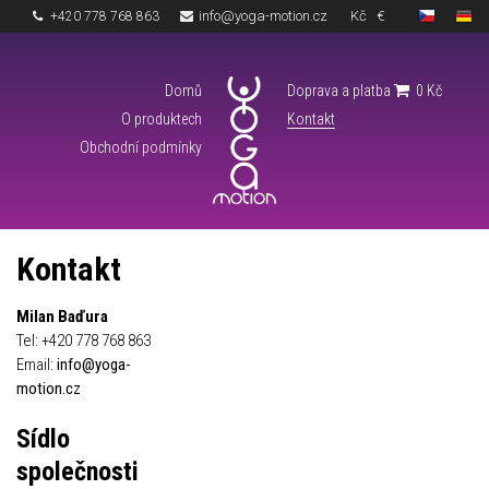
info@yoga-motion.cz
Kč
€
+420 778 768 863
Domů
Doprava a platba
0
Kč
O produktech
Kontakt
Obchodní podmínky
Kontakt
Milan Baďura
Tel: +420 778 768 863
Email:
info@yoga-
motion.cz
Sídlo
společnosti