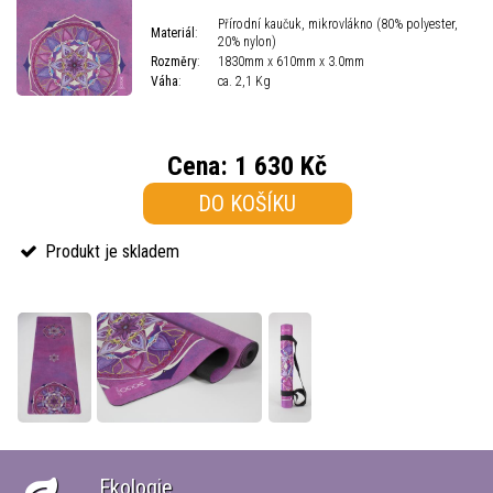
Přírodní kaučuk, mikrovlákno (80% polyester,
Materiál
:
20% nylon)
Rozměry
:
1830mm x 610mm x 3.0mm
Váha
:
ca. 2,1 Kg
Cena:
1 630 Kč
DO KOŠÍKU
Produkt je skladem
Ekologie