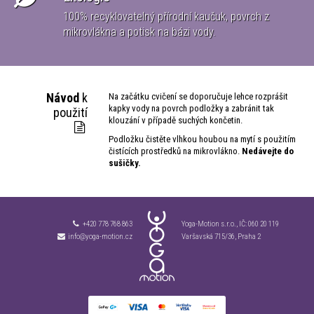
100% recyklovatelný přírodní kaučuk, povrch z
ké
mikrovlákna a potisk na bázi vody.
Návod
k
Na začátku cvičení se doporučuje lehce rozprášit
kapky vody na povrch podložky a zabránit tak
použití
klouzání v případě suchých končetin.
Podložku čistěte vlhkou houbou na mytí s použitím
čistících prostředků na mikrovlákno.
Nedávejte do
sušičky.
+420 778 768 863
Yoga-Motion s.r.o., IČ:
060 20 119
info@yoga-motion.cz
Varšavská 715/36, Praha 2