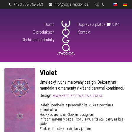
info@yoga-motion.cz
Kč
€
+420 778 768 863
Domů
Doprava a platba
0
Kč
O produktech
Kontakt
Obchodní podmínky
Violet
Umělecký, ručně malovaný design. Dekorativní
mandala s ornamenty v krásné barevné kombinaci.
Design:
www.kamila-rizova.cz/autorka
Stabilní podložka z přírodního kaučuku a povrchu z
mikrovlákna
Hebký povrch s uměleckým designem
Přírodní materiály bez silikonu, PVC a ftalátů, barvy na bázi
vody
Funkce podložky a ručníku v jednom