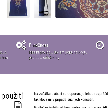
Funkčnost
učuk,
Ideální pro jógu, Bikram jógu, hot-jógu,
a bázi
pilates a dětské hry.
 použití
Na začátku cvičení se doporučuje lehce rozpráši
tak klouzání v případě suchých končetin.
Podložku čistěte vlhkou houbou na mytí s použití