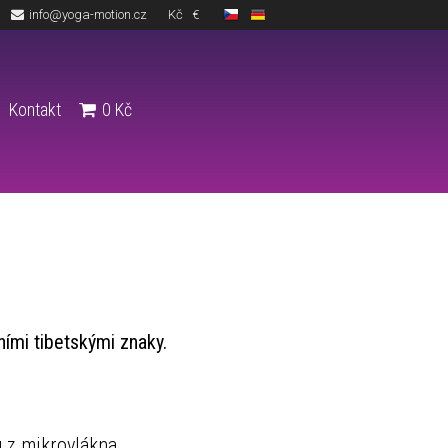
info@yoga-motion.cz
Kč
€
Kontakt
0
Kč
ími tibetskými znaky.
u z mikrovlákna