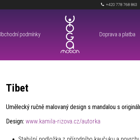
+420 778 768 863
Obchodní podmínky
Doprava a platba
Tibet
Umělecký ručně malovaný design s mandalou s origináln
Design:
www.kamila-rizova.cz/autorka
Stabilní podložka z přírodního kaučuku a povrch