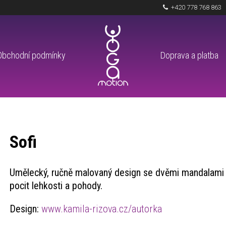
+420 778 768 863
Obchodní podmínky
Doprava a platba
Sofi
Umělecký, ručně malovaný design se dvěmi mandalami 
pocit lehkosti a pohody.
Design:
www.kamila-rizova.cz/autorka