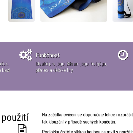
Funkčnost
učuk,
Ideální pro jógu, Bikram jógu, hot-jógu,
a bázi
pilates a dětské hry.
 použití
Na začátku cvičení se doporučuje lehce rozpráši
tak klouzání v případě suchých končetin.
Podložku čistěte vlhkou houbou na mytí s použití