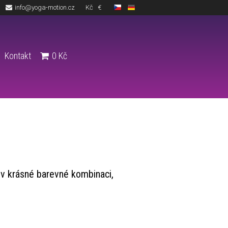
info@yoga-motion.cz
Kč
€
Kontakt
0
Kč
v krásné barevné kombinaci,