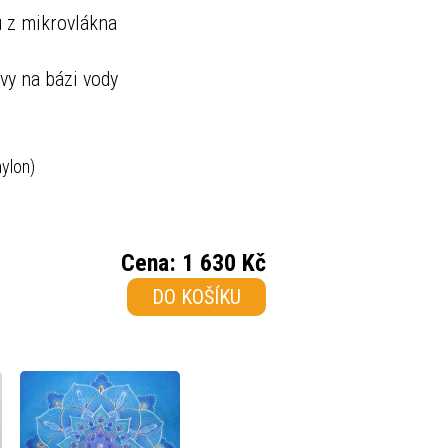
u z mikrovlákna
rvy na bázi vody
nylon)
Cena:
1 630 Kč
DO KOŠÍKU