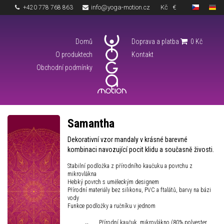
info@yoga-motion.cz
Kč
€
+420 778 768 863
Domů
Doprava a platba
0
Kč
O produktech
Kontakt
Obchodní podmínky
Samantha
Dekorativní vzor mandaly v krásné barevné
kombinaci navozující pocit klidu a současně živosti.
Stabilní podložka z přírodního kaučuku a povrchu z
mikrovlákna
Hebký povrch s uměleckým designem
Přírodní materiály bez silikonu, PVC a ftalátů, barvy na bázi
vody
Funkce podložky a ručníku v jednom
Přírodní kaučuk, mikrovlákno (80% polyester,