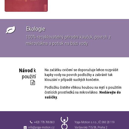
Ekologie
100% recyklovatelný přírodní kaučuk, povrch z
ké
mikrovlákna a potisk na bázi vody.
Návod
k
Na začátku cvičení se doporučuje lehce rozprášit
kapky vody na povrch podložky a zabránit tak
použití
klouzání v případě suchých končetin.
Podložku čistěte vlhkou houbou na mytí s použitím
čistících prostředků na mikrovlákno.
Nedávejte do
sušičky.
+420 778 768 863
Yoga-Motion s.r.o., IČ:
060 20 119
info@yoga-motion.cz
Varšavská 715/36, Praha 2