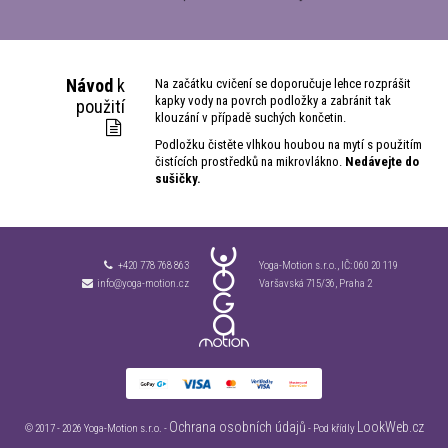
Návod
k
Na začátku cvičení se doporučuje lehce rozprášit
kapky vody na povrch podložky a zabránit tak
použití
klouzání v případě suchých končetin.
Podložku čistěte vlhkou houbou na mytí s použitím
čistících prostředků na mikrovlákno.
Nedávejte do
sušičky.
+420 778 768 863
Yoga-Motion s.r.o., IČ:
060 20 119
info@yoga-motion.cz
Varšavská 715/36, Praha 2
Ochrana osobních údajů
LookWeb.cz
© 2017 - 2026 Yoga-Motion s.r.o. -
- Pod křídly