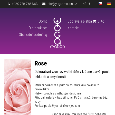
info@yoga-motion.cz
Kč
€
+420 778 768 863
Domů
Doprava a platba
0
Kč
O produktech
Kontakt
Obchodní podmínky
Rose
Dekorativní vzor rozkvetlé růže v krásné barvě, pocit
lehkosti a smyslnosti.
Stabilní podložka z přírodního kaučuku a povrchu z
mikrovlákna
Hebký povrch s uměleckým designem
Přírodní materiály bez silikonu, PVC a ftalátů, barvy na bázi
vody
Funkce podložky a ručníku v jednom
Přírodní kaučuk, mikrovlákno (80% polyester,