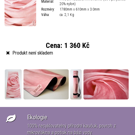
Materiál
:
20% nylon)
Rozměry
:
1780mm x 610mm x 3.0mm
Váha
:
ca. 2,1 Kg
Cena:
1 360 Kč
Produkt není skladem
Ekologie
100% recyklovatelný přírodní kaučuk, povrch z
ké
mikrovlákna a potisk na bázi vody.