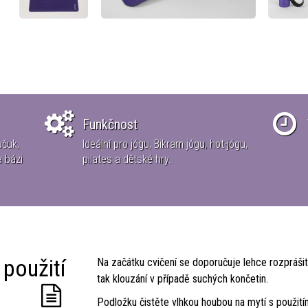
Funkčnost
učuk,
Ideální pro jógu, Bikram jógu, hot-jógu,
a bázi
pilates a dětské hry.
 použití
Na začátku cvičení se doporučuje lehce rozpráši
tak klouzání v případě suchých končetin.
Podložku čistěte vlhkou houbou na mytí s použití