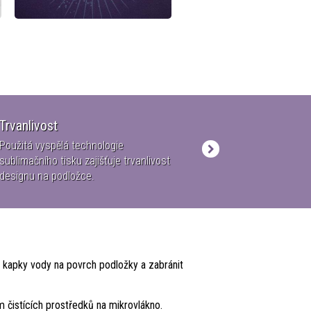
Trvanlivost
Kvalita
Použitá vyspělá technologie
Certifikováno SGS,
sublimačního tisku zajišťuje trvanlivost
použité materiály 
designu na podložce.
ROHS testy.
t kapky vody na povrch podložky a zabránit
m čistících prostředků na mikrovlákno.