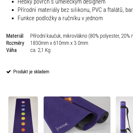
Hebký povrch s uměleckým designem
Přírodní materiály bez silikonu, PVC a ftalátů, ba
Funkce podložky a ručníku v jednom
Materiál
:
Přírodní kaučuk, mikrovlákno (80% polyester, 20% 
Rozměry
:
1830mm x 610mm x 3.0mm
Váha
:
ca. 2,1 Kg
Produkt je skladem