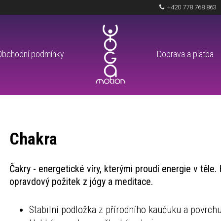
+420 778 768 863
Obchodní podmínky
Doprava a platba
Chakra
Čakry - energetické víry, kterými proudí energie v těl
opravdový požitek z jógy a meditace.
Stabilní podložka z přírodního kaučuku a povrch