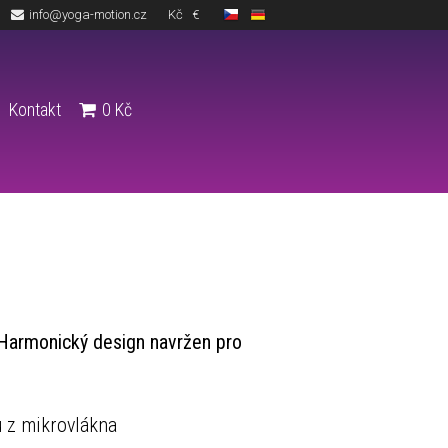
info@yoga-motion.cz
Kč
€
Kontakt
0
Kč
e. Harmonický design navržen pro
u z mikrovlákna