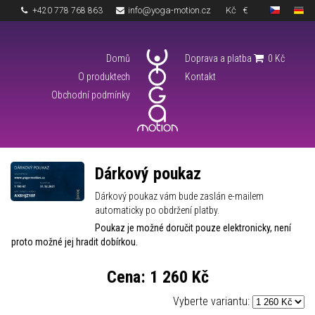
info@yoga-motion.cz
Kč
€
+420 778 768 863
Domů
Doprava a platba
0
Kč
O produktech
Kontakt
Obchodní podmínky
Dárkový poukaz
Dárkový poukaz vám bude zaslán e-mailem
automaticky po obdržení platby.
Poukaz je možné doručit pouze elektronicky, není
proto možné jej hradit dobírkou.
Cena:
1 260 Kč
Vyberte variantu: