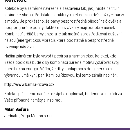
Kolekce byla záměrně navržena a sestavena tak, jak ji vidíte na titulní
stránce e-shopu. Podstatou struktury kolekce jsou dvě složky – barvy
a motivy. Je prokázáno, že barvy bezprostředně působí na člověka a
podporují určité pocity. Taktéž motivy/vzory mají podobný účinek.
Kombinací určité barvy a vzoru je tak možné zprostředkovat duševní
náladu (energetickou vibraci), která podstatně a bezprostředně
ovlivňuje náš život.
Naším záměrem bylo vytvořit pestrou a harmonickou kolekci, kde
každá podložka bude díky kombinaci barev a motivu vyzařovat svoji
specifickou energii. Věřím, že díky spolupráci s designérkou a
výtvarnou umělkyní, paní Kamilou Rízovou, byl tento záměr naplněn.
http://www.kamila-rizova.cz/
Kolekci plánujeme nadále rozvíjet a doplňovat, budeme velmi rádi za
Vaše případné náměty a inspiraci.
Milan Baďura
Jednatel, Yoga-Motion s.r.o.