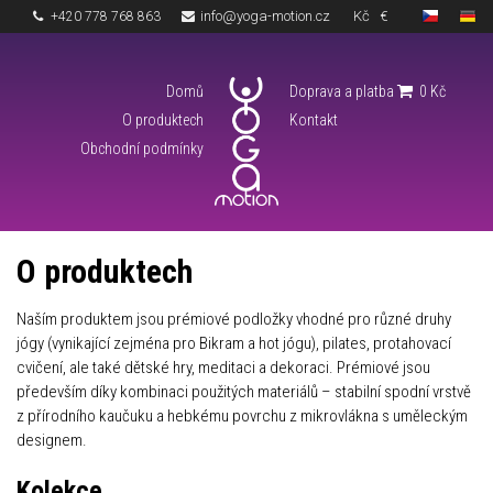
info@yoga-motion.cz
Kč
€
+420 778 768 863
Domů
Doprava a platba
0
Kč
O produktech
Kontakt
Obchodní podmínky
O produktech
Naším produktem jsou prémiové podložky vhodné pro různé druhy
jógy (vynikající zejména pro Bikram a hot jógu), pilates, protahovací
cvičení, ale také dětské hry, meditaci a dekoraci. Prémiové jsou
především díky kombinaci použitých materiálů – stabilní spodní vrstvě
z přírodního kaučuku a hebkému povrchu z mikrovlákna s uměleckým
designem.
Kolekce