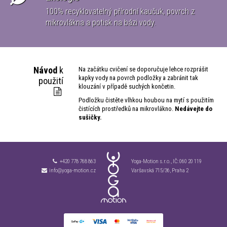
100% recyklovatelný přírodní kaučuk, povrch z
ké
mikrovlákna a potisk na bázi vody.
Návod
k
Na začátku cvičení se doporučuje lehce rozprášit
kapky vody na povrch podložky a zabránit tak
použití
klouzání v případě suchých končetin.
Podložku čistěte vlhkou houbou na mytí s použitím
čistících prostředků na mikrovlákno.
Nedávejte do
sušičky.
+420 778 768 863
Yoga-Motion s.r.o., IČ:
060 20 119
info@yoga-motion.cz
Varšavská 715/36, Praha 2