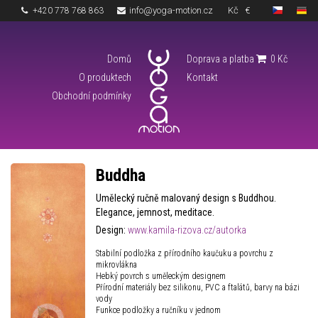
info@yoga-motion.cz
Kč
€
+420 778 768 863
Domů
Doprava a platba
0
Kč
O produktech
Kontakt
Obchodní podmínky
Buddha
Umělecký ručně malovaný design s Buddhou.
Elegance, jemnost, meditace.
Design:
www.kamila-rizova.cz/autorka
Stabilní podložka z přírodního kaučuku a povrchu z
mikrovlákna
Hebký povrch s uměleckým designem
Přírodní materiály bez silikonu, PVC a ftalátů, barvy na bázi
vody
Funkce podložky a ručníku v jednom