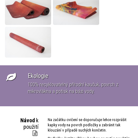
Ekologie
100% recyklovatelný přírodní kaučuk, povrch z
ké
mikrovlákna a potisk na bázi vody.
Návod
k
Na začátku cvičení se doporučuje lehce rozprášit
kapky vody na povrch podložky a zabránit tak
použití
klouzání v případě suchých končetin.