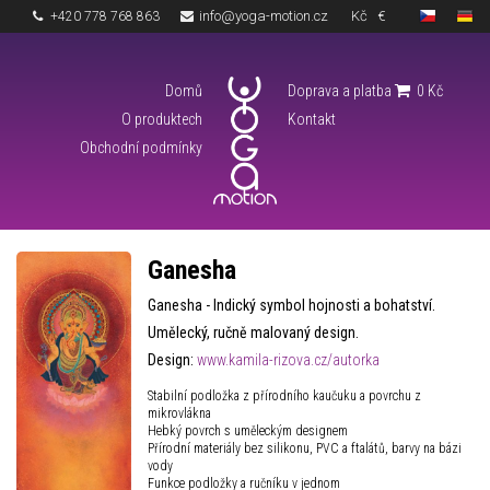
info@yoga-motion.cz
Kč
€
+420 778 768 863
Domů
Doprava a platba
0
Kč
O produktech
Kontakt
Obchodní podmínky
Ganesha
Ganesha - Indický symbol hojnosti a bohatství.
Umělecký, ručně malovaný design.
Design:
www.kamila-rizova.cz/autorka
Stabilní podložka z přírodního kaučuku a povrchu z
mikrovlákna
Hebký povrch s uměleckým designem
Přírodní materiály bez silikonu, PVC a ftalátů, barvy na bázi
vody
Funkce podložky a ručníku v jednom