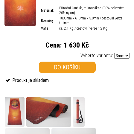
Přírodní kaučuk, mikrovlákno (80% polyester,
Materiál
:
20% nylon)
1830mm x 610mm x 3.0mm / cestovní verze
Rozměry
:
tl.1mm
Váha
:
ca. 2,1 Kg / cestovní verze 1,2 Kg
Cena:
1 630 Kč
Vyberte variantu:
DO KOŠÍKU
Produkt je skladem